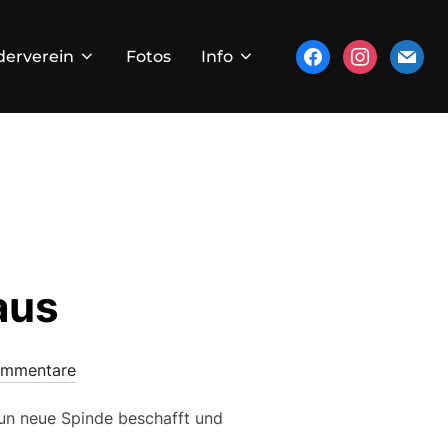
facebook
instagram
mail
derverein
Fotos
Info
aus
ommentare
un neue Spinde beschafft und