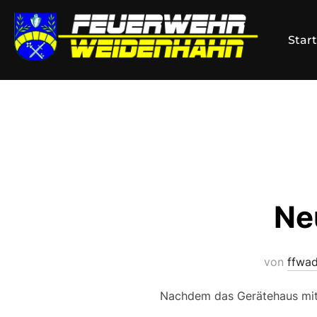
Zum
Inhalt
Start
springen
Ne
von
ffwa
Nachdem das Gerätehaus mit 