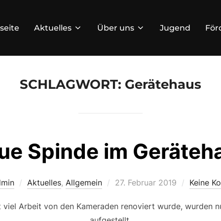
seite
Aktuelles
Über uns
Jugend
För
SCHLAGWORT:
Gerätehaus
ue Spinde im Geräteh
Veröffentlicht
dmin
Aktuelles
,
Allgemein
27. Februar 2019
Keine K
am
viel Arbeit von den Kameraden renoviert wurde, wurden n
aufgestellt.