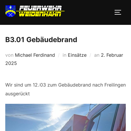
Zum
Inhalt
SEIT
springen
B3.01 Gebäudebrand
Veröffentlicht
von
Michael Ferdinand
in
Einsätze
an
2. Februar
am
2025
Wir sind um 12.:03 zum Gebäudebrand nach Freilingen
ausgerückt